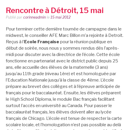
Rencontre à Détroit, 15 mai
Publié par
corinneadmin
le
15 mai 2012
Pour terminer cette dernière tournée de campagne dans le
midwest, le conseiller AFE Marc Billon m’a rejointe à Detroit.
Reçus à l’
Ecole Française
pour la réunion publique en
début de soirée, nous nous y sommes rendus dès l’après-
midi pour discuter avec la directrice de l’école. Cette école
fonctionne en partenariat avec le district public depuis 25
ans, elle accueille des élèves de la maternelle (3 ans)
jusqu’au 11th grade (niveau 1ère) et est homologuée par
l’Education Nationale jusqu’à la classe de 4ème. L’école
prépare au brevet des collèges et à l’épreuve anticipée de
français pour le baccalauréat. Ensuite, les élèves préparent
le High School Diploma, le module Bac français facilitant
surtout l’accès en université au Canada. Pour passer le
baccalauréat français, les élèves doivent aller au lycée
français de Chicago. L’école est tenue de respecter la carte
scolaire locale, et l’homologation n’est pas possible au delà