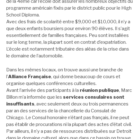
de la 4ème car l’école doit assurer les nombreux objectifs du
programme américain fixés par le district public pour le High
School Diploma.
Avec des frais de scolarité entre $9,000 et $10,000, il n’y a
que deux enfants boursiers pour environ 90 élèves. Il s’agit
essentiellement de familles françaises. Peu sont installées
sur le long terme, la plupart sont en contrat d’expatriation.
L’école est notamment tributaire des aléas de la crise dans
le domaine de l’automobile.
Dans les mêmes locaux, on trouve aussi une branche de
l’
Alliance Française
, qui donne beaucoup de cours et
organise quelques conférences culturelles.
Avant l’arrivée des participants à la
réunion publique
, Marc
Billon m’a informée que les
services consulaires sont
insuffisants
, avec seulement deux ou trois permanences
par an des services de la chancellerie du Consulat de
Chicago. Le Consul honoraire n’étant pas français, il ne peut
pas établir de procurations ni la plupart des actes d’état civil.
Par ailleurs, il n’y a pas de ressources distribuées sur Detroit
dans le domaine culturel, alors que dans ce bassin on trouve