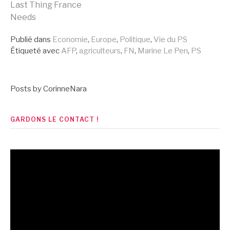
Last Thing France
la
Needs
Publié dans
Economie
,
Europe
,
Politique
,
Vie du PS
suite
Étiqueté avec
AFP
,
agriculteurs
,
FN
,
Marine Le Pen
,
PS
Posts by CorinneNara
GARDONS LE CONTACT !