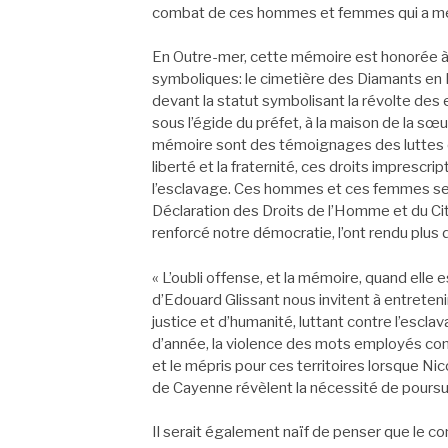
combat de ces hommes et femmes qui a mené 
En Outre-mer, cette mémoire est honorée à 
symboliques: le cimetière des Diamants en 
devant la statut symbolisant la révolte de
sous l’égide du préfet, à la maison de la s
mémoire sont des témoignages des luttes qui
liberté et la fraternité, ces droits imprescrip
l’esclavage. Ces hommes et ces femmes se s
Déclaration des Droits de l’Homme et du Cit
renforcé notre démocratie, l’ont rendu plus d
« L’oubli offense, et la mémoire, quand elle 
d’Edouard Glissant nous invitent à entretenir
justice et d’humanité, luttant contre l’escl
d’année, la violence des mots employés con
et le mépris pour ces territoires lorsque N
de Cayenne révèlent la nécessité de poursui
Il serait également naïf de penser que le co