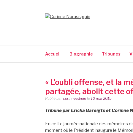
Aller
au
contenu
CORINNE NARA
Accueil
Biographie
Tribunes
V
« L’oubli offense, et la 
partagée, abolit cette o
Publié par
corinneadmin
le
10 mai 2015
Tribune par Ericka Bareigts et Corinne 
En cette journée nationale des mémoires de la
moment où le Président inaugure le Mémori