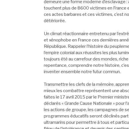
demeure une forme moderne d’esclavage : at
touchent plus de 8600 victimes en France et
ces actes barbares et ces victimes, c’est no
détériorée.
Un climat réactionnaire entretenu par l’extrê
et xénophobe en France ces dernières année
République. Rappeler l’histoire du peuplem
l’empire colonial aux réussites les plus lumi
toujours été au carrefour des mondes, riche 
repentance, comprendre notre histoire, c’est 
inventer ensemble notre futur commun.
Transmettre les clefs de la mémoire, apprend
mieux les combattre représentent une abso
faites le 17 avril 2015 par le Premier ministr
déclarés « Grande Cause Nationale » pour l
les actions de groupe, les campagnes de sen
programmes éducatifs seront déclinés part
ultramarins pour permettre à tous et particu
fléau de l’intolérance et devenir des sentine