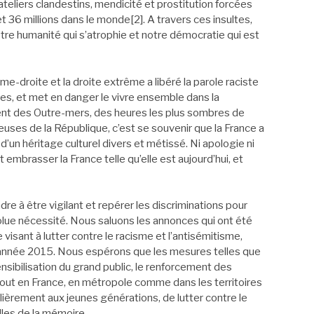
eliers clandestins, mendicité et prostitution forcées
 36 millions dans le monde[2]. A travers ces insultes,
tre humanité qui s’atrophie et notre démocratie qui est
me-droite et la droite extrême a libéré la parole raciste
s, et met en danger le vivre ensemble dans la
ent des Outre-mers, des heures les plus sombres de
neuses de la République, c’est se souvenir que la France a
d’un héritage culturel divers et métissé. Ni apologie ni
embrasser la France telle qu’elle est aujourd’hui, et
re à être vigilant et repérer les discriminations pour
lue nécessité. Nous saluons les annonces qui ont été
e visant à lutter contre le racisme et l’antisémitisme,
’année 2015. Nous espérons que les mesures telles que
sibilisation du grand public, le renforcement des
out en France, en métropole comme dans les territoires
lièrement aux jeunes générations, de lutter contre le
lles de la mémoire.