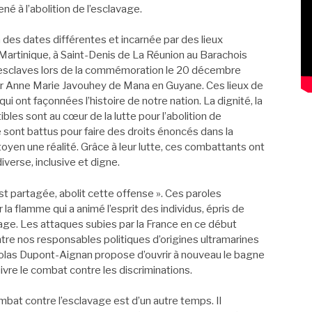
à l’abolition de l’esclavage.
des dates différentes et incarnée par des lieux
Martinique, à Saint-Denis de La Réunion au Barachois
s esclaves lors de la commémoration le 20 décembre
œur Anne Marie Javouhey de Mana en Guyane. Ces lieux de
 ont façonnées l’histoire de notre nation. La dignité, la
tibles sont au cœur de la lutte pour l’abolition de
ont battus pour faire des droits énoncés dans la
oyen une réalité. Grâce à leur lutte, ces combattants ont
iverse, inclusive et digne.
est partagée, abolit cette offense ». Ces paroles
 la flamme qui a animé l’esprit des individus, épris de
avage. Les attaques subies par la France en ce début
tre nos responsables politiques d’origines ultramarines
icolas Dupont-Aignan propose d’ouvrir à nouveau le bagne
vre le combat contre les discriminations.
mbat contre l’esclavage est d’un autre temps. Il