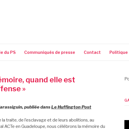
SSIGUIN
ie du PS
Communiqués de presse
Contact
Politique
mémoire, quand elle est
Po
ffense »
G
Narassiguin, publiée dans
Le Huffington Post
 traite, de l’esclavage et de leurs abolitions, au
al ACTe en Guadeloupe, nous célébrons la mémoire du