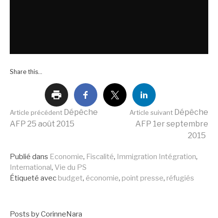
Share this...
Lire
Dépêche
Dépêche
Article précédent
Article suivant
AFP 25 août 2015
AFP 1er septembre
2015
la
Publié dans
Economie
,
Fiscalité
,
Immigration Intégration
,
International
,
Vie du PS
suite
Étiqueté avec
budget
,
économie
,
point presse
,
réfugiés
Posts by CorinneNara