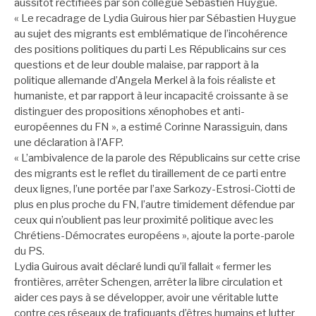
aussitôt rectifiées par son collègue Sébastien Huygue.
« Le recadrage de Lydia Guirous hier par Sébastien Huygue
au sujet des migrants est emblématique de l’incohérence
des positions politiques du parti Les Républicains sur ces
questions et de leur double malaise, par rapport à la
politique allemande d’Angela Merkel à la fois réaliste et
humaniste, et par rapport à leur incapacité croissante à se
distinguer des propositions xénophobes et anti-
européennes du FN », a estimé Corinne Narassiguin, dans
une déclaration à l’AFP.
« L’ambivalence de la parole des Républicains sur cette crise
des migrants est le reflet du tiraillement de ce parti entre
deux lignes, l’une portée par l’axe Sarkozy-Estrosi-Ciotti de
plus en plus proche du FN, l’autre timidement défendue par
ceux qui n’oublient pas leur proximité politique avec les
Chrétiens-Démocrates européens », ajoute la porte-parole
du PS.
Lydia Guirous avait déclaré lundi qu’il fallait « fermer les
frontières, arrêter Schengen, arrêter la libre circulation et
aider ces pays à se développer, avoir une véritable lutte
contre ces réseaux de trafiquants d’êtres humains et lutter