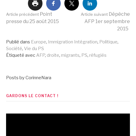
Lire
Point
Dépêche
Article précédent
Article suivant
presse du 25 août 2015
AFP 1er septembre
2015
la
Publié dans
Europe
,
Immigration Intégration
,
Politique
,
Société
,
Vie du PS
suite
Étiqueté avec
AFP
,
droite
,
migrants
,
PS
,
réfugiés
Posts by CorinneNara
GARDONS LE CONTACT !