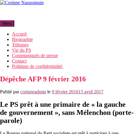
Aller
au
Corinne Narassiguin
contenu
Menu
Accueil
Biographie
Tribunes
Vie du PS
Communiqués de presse
Contact
Politique de confidentialité
Dépêche AFP 9 février 2016
Publié par
corinneadmin
le
9 février 2016
15 avril 2017
Le PS prêt à une primaire de « la gauche
de gouvernement », sans Mélenchon (porte-
parole)
Le Bureau national du Parti socialiste est prêt à participer à une