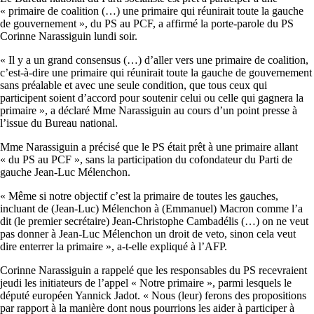
« primaire de coalition (…) une primaire qui réunirait toute la gauche
de gouvernement », du PS au PCF, a affirmé la porte-parole du PS
Corinne
Narassiguin
lundi soir.
« Il y a un grand consensus (…) d’aller vers une primaire de coalition,
c’est-à-dire une primaire qui réunirait toute la gauche de gouvernement
sans préalable et avec une seule condition, que tous ceux qui
participent soient d’accord pour soutenir celui ou celle qui gagnera la
primaire », a déclaré Mme
Narassiguin
au cours d’un point presse à
l’issue du Bureau national.
Mme
Narassiguin
a précisé que le PS était prêt à une primaire allant
« du PS au PCF », sans la participation du cofondateur du Parti de
gauche Jean-Luc Mélenchon.
« Même si notre objectif c’est la primaire de toutes les gauches,
incluant de (Jean-Luc) Mélenchon à (Emmanuel) Macron comme l’a
dit (le premier secrétaire) Jean-Christophe Cambadélis (…) on ne veut
pas donner à Jean-Luc Mélenchon un droit de veto, sinon cela veut
dire enterrer la primaire », a-t-elle expliqué à l’
AFP
.
Corinne
Narassiguin
a rappelé que les responsables du PS recevraient
jeudi les initiateurs de l’appel « Notre primaire », parmi lesquels le
député européen Yannick Jadot. « Nous (leur) ferons des propositions
par rapport à la manière dont nous pourrions les aider à participer à