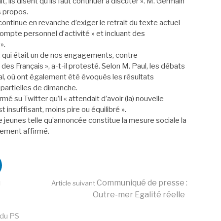
t, ils disent qu’ils faut continuer à discuter ». M. Germain
 propos.
continue en revanche d’exiger le retrait du texte actuel
 compte personnel d’activité » et incluant des
».
, qui était un de nos engagements, contre
des Français », a-t-il protesté. Selon M. Paul, les débats
onal, où ont également été évoqués les résultats
 partielles de dimanche.
é su Twitter qu’il « attendait d’avoir (la) nouvelle
st insuffisant, moins pire ou équilibré ».
tie jeunes telle qu’annoncée constitue la mesure sociale la
lement affirmé.
u
Communiqué de presse :
Article suivant
Outre-mer Egalité réelle
 du PS