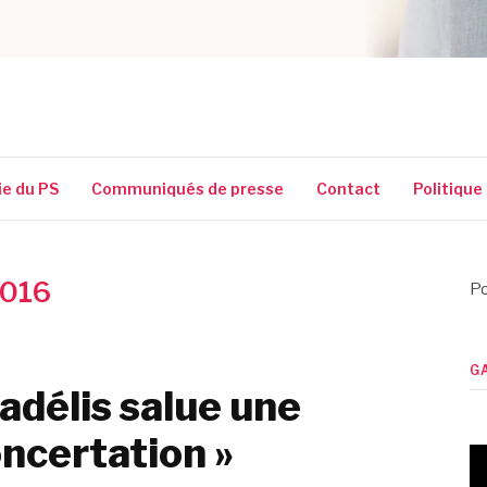
SSIGUIN
ie du PS
Communiqués de presse
Contact
Politique
2016
Po
G
adélis salue une
concertation »