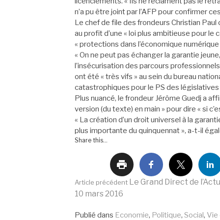
licenciements. « Ils ne réclament pas le retrai
n’a pu être joint par l’
AFP
pour confirmer ces
Le chef de file des frondeurs Christian Paul 
au profit d’une « loi plus ambitieuse pour le
« protections dans l’économique numérique 
« On ne peut pas échanger la garantie jeune
l’insécurisation des parcours professionnels 
ont été « très vifs » au sein du bureau nati
catastrophiques pour le PS des législatives
Plus nuancé, le frondeur Jérôme Guedj a affirm
version (du texte) en main » pour dire « si c’e
« La création d’un droit universel à la garan
plus importante du quinquennat », a-t-il éga
Share this...
Lire
Le Grand Direct de l’Act
Article précédent
10 mars 2016
Publié dans
Economie
,
Politique
,
Social
,
Vie