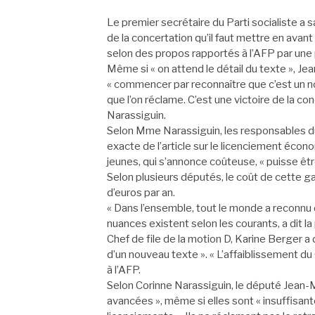
Le premier secrétaire du Parti socialiste a sa
de la concertation qu’il faut mettre en avant 
selon des propos rapportés à l’
AFP
par une 
Même si « on attend le détail du texte », Jea
« commencer par reconnaître que c’est un no
que l’on réclame. C’est une victoire de la con
Narassiguin
.
Selon Mme
Narassiguin
, les responsables d
exacte de l’article sur le licenciement écon
jeunes, qui s’annonce coûteuse, « puisse êtr
Selon plusieurs députés, le coût de cette ga
d’euros par an.
« Dans l’ensemble, tout le monde a reconnu 
nuances existent selon les courants, a dit la
Chef de file de la motion D, Karine Berger a 
d’un nouveau texte ». « L’affaiblissement du C
à l’
AFP
.
Selon Corinne
Narassiguin
, le député Jean
avancées », même si elles sont « insuffisant