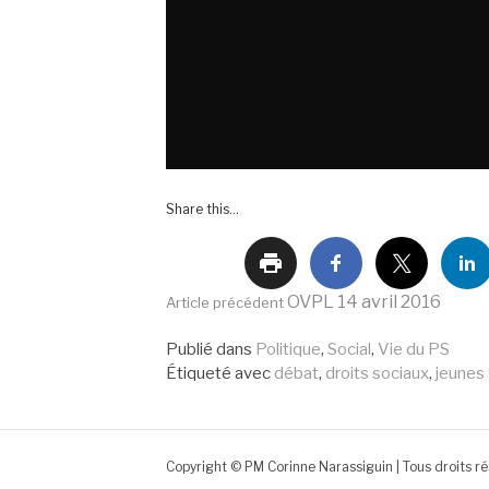
Share this...
Lire
OVPL 14 avril 2016
Article précédent
Publié dans
Politique
,
Social
,
Vie du PS
la
Étiqueté avec
débat
,
droits sociaux
,
jeunes
suite
Copyright © PM Corinne Narassiguin | Tous droits ré