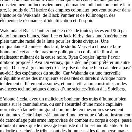
consciemment ou inconsciemment, de manière militante ou contre leur
gré, le poids de l’Histoire des empires coloniaux, peuvent trouver dans
l’histoire de Wakanda, de Black Panther et de Killmonger, des
éléments de résonance, d’identification et d’espoir.
Wakanda et Black Panther ont été créés de toutes pièces en 1966 par
deux hommes blancs, Stan Lee et Jack Kirby, dans une Amérique en
plein tumulte racial de la lutte pour les droits civiques. Une
cinquantaine d’années plus tard, le studio Marvel a choisi de faire
honneur à cet acte de bravoure politique en confiant le film à un
réalisateur militant de la cause noire, Ryan Coogler (après l’avoir
d’abord proposé à Ava DuVernay, qui a décliné pour préférer un autre
projet Disney à gros budget). Cette prise de risque bien calculée a payé
au-delà des espérances du studio. Car Wakanda est une merveille
d’équilibre entre des marqueurs et des rites culturels d’Afrique noire
totalement et fièrement assumés, et une civilisation construite sur des
avancées technologiques dignes d’une science-fiction à la Spielberg.
S’ajoute à cela, avec un malicieux bonheur, des traits d’humour bien
sentis sur le cannibalisme, ou sur l’absurdité d’une mode capillaire
normative à laquelle un grand nombre de femmes noires se sentent
contraintes. Cette blague-là, autour d’une perruque d’abord instrument
de camouflage puis arme improvisée de combat au corps à corps, passe
d’autant mieux que le message féministe du film est indubitable. Si la
majorité des chefs de tribus sont des hommes, si les deux personnages