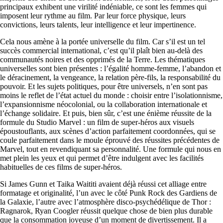
principaux exhibent une virilité indéniable, ce sont les femmes qui
imposent leur rythme au film. Par leur force physique, leurs
convictions, leurs talents, leur intelligence et leur impertinence.
Cela nous amène à la portée universelle du film. Car s’il est un tel
succès commercial international, c’est qu’il plaît bien au-delà des
communautés noires et des opprimés de la Terre. Les thématiques
universelles sont bien présentes : l’égalité homme-femme, l’abandon et
le déracinement, la vengeance, la relation père-fils, la responsabilité du
pouvoir. Et les sujets politiques, pour être universels, n’en sont pas
moins le reflet de l’état actuel du monde : choisir entre l’isolationnisme,
l’expansionnisme néocolonial, ou la collaboration internationale et
l’échange solidaire. Et puis, bien sûr, c’est une énième réussite de la
formule du Studio Marvel : un film de super-héros aux visuels
époustouflants, aux scènes d’action parfaitement coordonnées, qui se
coule parfaitement dans le moule éprouvé des réussites précédentes de
Marvel, tout en revendiquant sa personnalité. Une formule qui nous en
met plein les yeux et qui permet d’être indulgent avec les facilités
habituelles de ces films de super-héros.
Si James Gunn et Taika Waititi avaient déjà réussi cet alliage entre
formatage et originalité, l’un avec le côté Punk Rock des Gardiens de
la Galaxie, l’autre avec l’atmosphère disco-psychédélique de Thor :
Ragnarok, Ryan Coogler réussit quelque chose de bien plus durable
que la consommation joyeuse d’un moment de divertissement. Il a