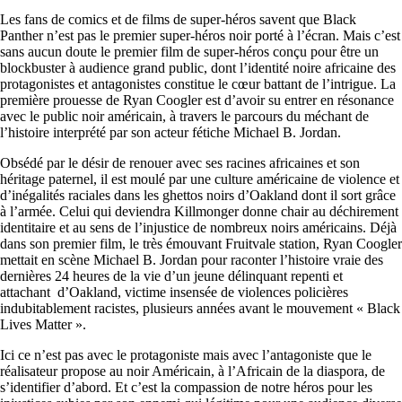
Les fans de comics et de films de super-héros savent que Black
Panther n’est pas le premier super-héros noir porté à l’écran. Mais c’est
sans aucun doute le premier film de super-héros conçu pour être un
blockbuster à audience grand public, dont l’identité noire africaine des
protagonistes et antagonistes constitue le cœur battant de l’intrigue. La
première prouesse de Ryan Coogler est d’avoir su entrer en résonance
avec le public noir américain, à travers le parcours du méchant de
l’histoire interprété par son acteur fétiche Michael B. Jordan.
Obsédé par le désir de renouer avec ses racines africaines et son
héritage paternel, il est moulé par une culture américaine de violence et
d’inégalités raciales dans les ghettos noirs d’Oakland dont il sort grâce
à l’armée. Celui qui deviendra Killmonger donne chair au déchirement
identitaire et au sens de l’injustice de nombreux noirs américains. Déjà
dans son premier film, le très émouvant Fruitvale station, Ryan Coogler
mettait en scène Michael B. Jordan pour raconter l’histoire vraie des
dernières 24 heures de la vie d’un jeune délinquant repenti et
attachant d’Oakland, victime insensée de violences policières
indubitablement racistes, plusieurs années avant le mouvement « Black
Lives Matter ».
Ici ce n’est pas avec le protagoniste mais avec l’antagoniste que le
réalisateur propose au noir Américain, à l’Africain de la diaspora, de
s’identifier d’abord. Et c’est la compassion de notre héros pour les