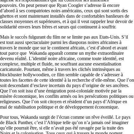
pouvoirs. On peut penser que Ryan Coogler s’adresse là encore
d’abord à ses compatriotes noirs américains, ceux qui sont sortis des
ghettos et sont maintenant installés dans de confortables banlieues de
classes moyennes et supérieures, et à qui il veut rappeler leur devoir de
solidarité envers leurs frères et sœurs qui continuent à souffrir.
Mais le succès fulgurant du film ne se limite pas aux Etats-Unis. S’il
est tout aussi spectaculaire parmi les diasporas noires africaines à
travers le monde que sur le continent africain, c’est d’abord et avant
tout parce que Wakanda apparaît comme un mythe extraordinaire
devenu réalité. L’identité noire africaine, comme toute identité, est
complexe, multiple et fluide, ne souffrant aucune essentialisation
caricaturale. Pourtant, même à travers les clichés intrinsèques au
blockbuster hollywoodien, ce film semble capable de s’adresser à
toutes les facettes de cette identité à la recherche d’elle-même. Que l’on
soit descendant d’esclave incertain du pays d’origine de ses ancêtres.
Que l’on soit issu d’une émigration post-coloniale motivée par la
misère économique, les conflits armés ou les persécutions politiques ou
religieuses. Que l’on soit citoyen et résident d’un pays d’Afrique en
mal de stabilisation politique et de développement économique.
Pour tous, Wakanda surgit de l’écran comme un rêve éveillé. Le pays
de Black Panther, c’est l’Afrique telle qu’on n’a jamais osé imaginer
qu’elle pourrait être, si elle n’avait pas été ravagée par la traite des
Noirs et la colonisation. Tous ceux qui à travers le monde portent,