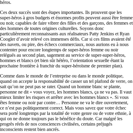
héros.
Ces deux succès sont des étapes importantes. Ils prouvent que les
super-héros à gros budgets et énormes profits peuvent aussi être femme
ou noir, capables de faire vibrer des filles et des garçons, des femmes et
des hommes de toutes origines culturelles. Soyons donc
particulièrement reconnaissants aux réalisateurs Patty Jenkins et Ryan
Coogler d’avoir relevé ces immenses défis. Car si ces films avaient été
des navets, ou pire, des échecs commerciaux, nous aurions eu à nous
contenter pour encore longtemps de super-héros femme ou noir
relégués au second plan, sagement au service de super-super-héros,
hommes et blancs (et bien sûr hétéro, l’orientation sexuelle étant la
prochaine frontière à franchir du super-héroïsme de premier plan).
Comme dans le monde de l’entreprise ou dans le monde politique,
quand on accepte la responsabilité de casser un tel plafond de verre, on
sait qu’on ne peut pas se rater. Quand un homme blanc se plante,
personne ne dit « vous voyez, les hommes blancs, ça ne va pas. Il vaut
mieux limiter les risques et arrêter avec les hommes blancs ». Si vous
êtes femme ou noir par contre… Personne ne va le dire ouvertement,
ce n’est pas politiquement correct. Mais vous savez que votre échec
sera porté longtemps par la totalité de votre genre ou de votre ethnie, à
qui on ne donne toujours pas le bénéfice du doute. Car malgré les
progrès réels de nos consciences civilisées, certains préjugés
inconscients restent bien ancrés.