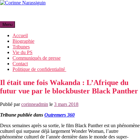
Aller
au
Corinne Narassiguin
contenu
Menu
Accueil
Biographie
Tribunes
Vie du PS
Communiqués de presse
Contact
Politique de confidentialité
Il était une fois Wakanda : L’Afrique du
futur vue par le blockbuster Black Panther
Publié par
corinneadmin
le
3 mars 2018
Tribune publiée dans
Outremers 360
Deux semaines après sa sortie, le film Black Panther est un phénomène
culturel qui surpasse déjà largement Wonder Woman, l’autre
phénomène culturel de l’année dernière dans le monde des super-