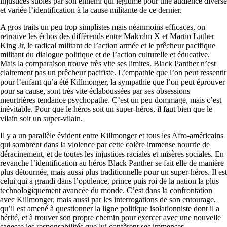
injustices subies par son ennemi qui légitime pour une audience diverse
et variée l’identification à la cause militante de ce dernier.
A gros traits un peu trop simplistes mais néanmoins efficaces, on
retrouve les échos des différends entre Malcolm X et Martin Luther
King Jr, le radical militant de l’action armée et le prêcheur pacifique
militant du dialogue politique et de l’action culturelle et éducative.
Mais la comparaison trouve très vite ses limites. Black Panther n’est
clairement pas un prêcheur pacifiste. L’empathie que l’on peut ressentir
pour l’enfant qu’a été Killmonger, la sympathie que l’on peut éprouver
pour sa cause, sont très vite éclaboussées par ses obsessions
meurtrières tendance psychopathe. C’est un peu dommage, mais c’est
inévitable. Pour que le héros soit un super-héros, il faut bien que le
vilain soit un super-vilain.
Il y a un parallèle évident entre Killmonger et tous les Afro-américains
qui sombrent dans la violence par cette colère immense nourrie de
déracinement, et de toutes les injustices raciales et misères sociales. En
revanche l’identification au héros Black Panther se fait elle de manière
plus détournée, mais aussi plus traditionnelle pour un super-héros. Il est
celui qui a grandi dans l’opulence, prince puis roi de la nation la plus
technologiquement avancée du monde. C’est dans la confrontation
avec Killmonger, mais aussi par les interrogations de son entourage,
qu’il est amené à questionner la ligne politique isolationniste dont il a
hérité, et à trouver son propre chemin pour exercer avec une nouvelle
sagesse les responsabilités que lui confèrent ses immenses