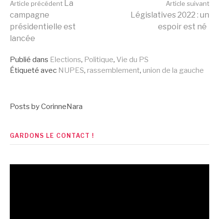
Lire
La
Article précédent
Article suivant
campagne
Législatives 2022 : un
présidentielle est
espoir est né
la
lancée
Publié dans
Elections
,
Politique
,
Vie du PS
suite
Étiqueté avec
NUPES
,
rassemblement
,
union de la gauche
Posts by CorinneNara
GARDONS LE CONTACT !