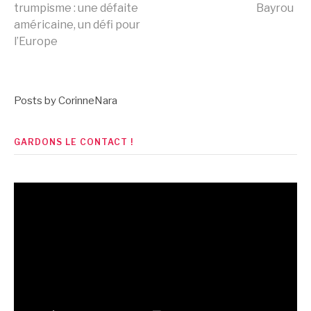
trumpisme : une défaite
Bayrou
la
américaine, un défi pour
l’Europe
suite
Posts by CorinneNara
GARDONS LE CONTACT !