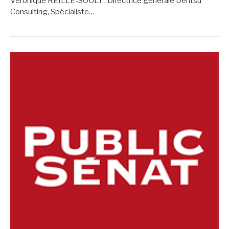
Véronique REILLE-SOULT : Directrice générale Dentsu
Consulting, Spécialiste…