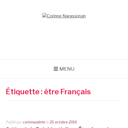
Aller
au
contenu
CORINNE
NARASSIGUIN
MENU
Étiquette :
être Français
Publié par
corinneadmin
le
25 octobre 2016