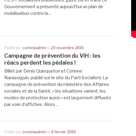
HES – Socialistes lesbiennes, gays, bis et trans Le
Gouvernement a présenté aujourd’hui un plan de
mobilisation contre la…
Publié par
corinneadmin
le
23 novembre 2016
Campagne de prévention du VIH : les
réacs perdent les pédales !
Billet par Denis Quinqueton et Corinne
Narassiguin, publié sur le site du Parti Socialiste La
campagne de prévention du ministère des Affaires
sociales et de la Santé, « les situations varient, les
modes de protection aussi » est largement diffusée
par voie d’affiches. Alors…
Publié par
corinneadmin
le
4 février 2016