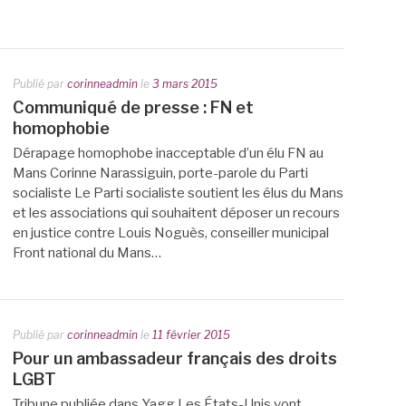
Publié par
corinneadmin
le
3 mars 2015
Communiqué de presse : FN et
homophobie
Dérapage homophobe inacceptable d’un élu FN au
Mans Corinne Narassiguin, porte-parole du Parti
socialiste Le Parti socialiste soutient les élus du Mans
et les associations qui souhaitent déposer un recours
en justice contre Louis Noguès, conseiller municipal
Front national du Mans…
Publié par
corinneadmin
le
11 février 2015
Pour un ambassadeur français des droits
LGBT
Tribune publiée dans Yagg Les États-Unis vont