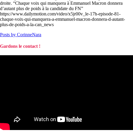
droite. “Chaque voix qui manquera à Emmanuel Macron donnera
d’autant plus de poids à la candidate du FN”
https://www.dailymotion.com/video/x5jr00v_le-17h-episode-81-
chaque-voix-qui-manquera-a-emmanuel-macron-donnera-d-autant-
plus-de-poids-a-la-can_news
Posts by CorinneNara
Gardons le contact !