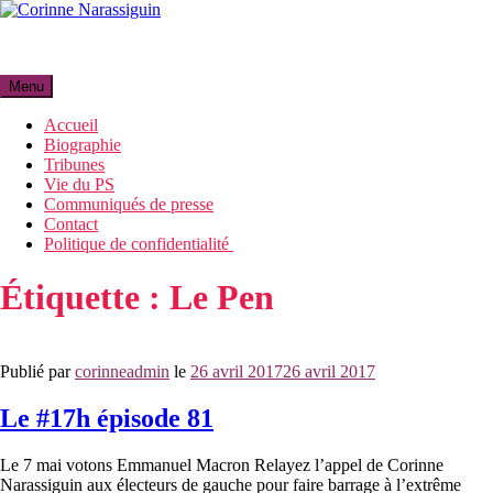
Aller
au
Corinne Narassiguin
contenu
Menu
Accueil
Biographie
Tribunes
Vie du PS
Communiqués de presse
Contact
Politique de confidentialité
Étiquette :
Le Pen
Publié par
corinneadmin
le
26 avril 2017
26 avril 2017
Le #17h épisode 81
Le 7 mai votons Emmanuel Macron Relayez l’appel de Corinne
Narassiguin aux électeurs de gauche pour faire barrage à l’extrême