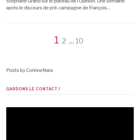
Stéphane Grand sur le plateau de l’Opinion. Une semaine
après le discours de pré-campagne de François…
Pagination
Page
Page
Page
1
2
…
10
des
Posts by CorinneNara
publications
GARDONS LE CONTACT !