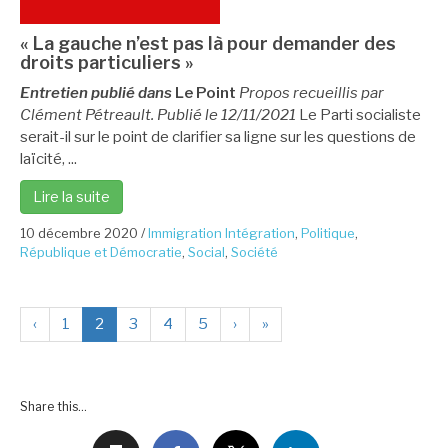
« La gauche n’est pas là pour demander des
droits particuliers »
Entretien publié dans
Le Point
Propos recueillis par
Clément Pétreault. Publié le 12/11/2021
Le Parti socialiste
serait-il sur le point de clarifier sa ligne sur les questions de
laïcité, ...
Lire la suite
10 décembre 2020
/
Immigration Intégration
,
Politique
,
République et Démocratie
,
Social
,
Société
‹
1
2
3
4
5
›
»
Share this...