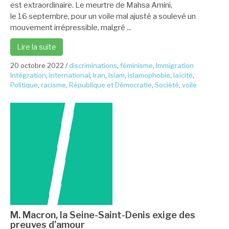
est extraordinaire. Le meurtre de Mahsa Amini,
le 16 septembre, pour un voile mal ajusté a soulevé un
mouvement irrépressible, malgré ...
Lire la suite
20 octobre 2022
/
discriminations
,
féminisme
,
Immigration
Intégration
,
International
,
Iran
,
Islam
,
islamophobie
,
laïcité
,
Politique
,
racisme
,
République et Démocratie
,
Société
,
voile
M. Macron, la Seine-Saint-Denis exige des
preuves d’amour