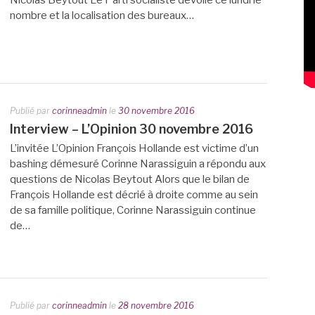
Nicolas Beytout Le Parti socialiste dévoile ce lundi le
nombre et la localisation des bureaux…
Publié par
corinneadmin
le
30 novembre 2016
Interview – L’Opinion 30 novembre 2016
L’invitée L’Opinion François Hollande est victime d’un
bashing démesuré Corinne Narassiguin a répondu aux
questions de Nicolas Beytout Alors que le bilan de
François Hollande est décrié à droite comme au sein
de sa famille politique, Corinne Narassiguin continue
de…
Publié par
corinneadmin
le
28 novembre 2016