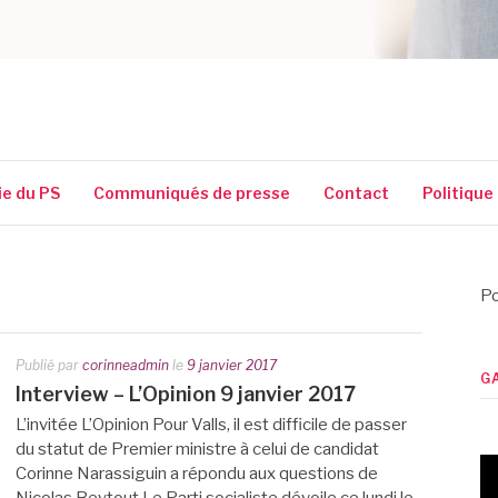
SSIGUIN
ie du PS
Communiqués de presse
Contact
Politique
Po
Publié par
corinneadmin
le
9 janvier 2017
G
Interview – L’Opinion 9 janvier 2017
L’invitée L’Opinion Pour Valls, il est difficile de passer
du statut de Premier ministre à celui de candidat
Corinne Narassiguin a répondu aux questions de