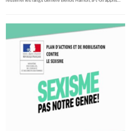
resserrer les rangs derrière Benoît Hamon, a-t-on appris…