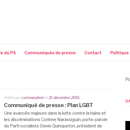
SSIGUIN
ie du PS
Communiqués de presse
Contact
Politique
Po
Publié par
corinneadmin
le
21 décembre 2016
G
Communiqué de presse : Plan LGBT
Une avancée majeure dans la lutte contre la haine et
les discriminations Corinne Narassiguin, porte-parole
du Parti socialiste Denis Quinqueton, président de