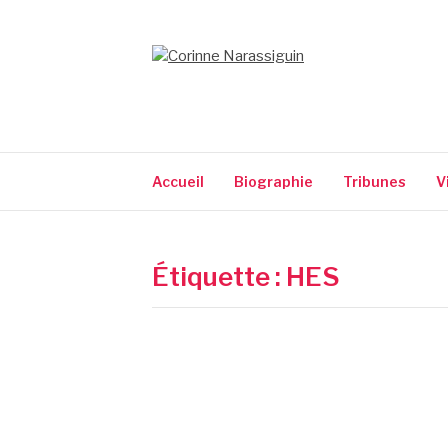
Aller
au
contenu
CORINNE NARA
Accueil
Biographie
Tribunes
V
Étiquette :
HES