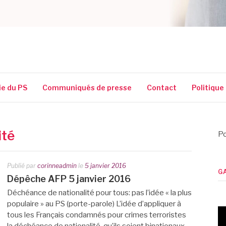
SSIGUIN
ie du PS
Communiqués de presse
Contact
Politique
ité
Po
Publié par
corinneadmin
le
5 janvier 2016
G
Dépêche AFP 5 janvier 2016
Déchéance de nationalité pour tous: pas l’idée « la plus
populaire » au PS (porte-parole) L’idée d’appliquer à
tous les Français condamnés pour crimes terroristes