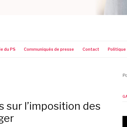
SSIGUIN
ie du PS
Communiqués de presse
Contact
Politique
Po
G
s sur l’imposition des
ger