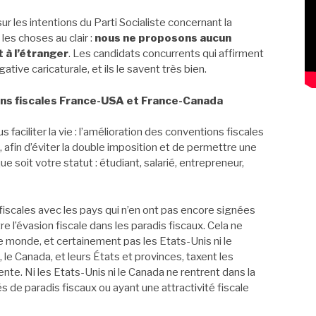
r les intentions du Parti Socialiste concernant la
les choses au clair :
nous ne proposons aucun
 à l’étranger
. Les candidats concurrents qui affirment
ative caricaturale, et ils le savent très bien.
ons fiscales France-USA et France-Canada
faciliter la vie : l’amélioration des conventions fiscales
 afin d’éviter la double imposition et de permettre une
e soit votre statut : étudiant, salarié, entrepreneur,
fiscales avec les pays qui n’en ont pas encore signées
tre l’évasion fiscale dans les paradis fiscaux. Cela ne
 monde, et certainement pas les Etats-Unis ni le
 le Canada, et leurs États et provinces, taxent les
te. Ni les Etats-Unis ni le Canada ne rentrent dans la
s de paradis fiscaux ou ayant une attractivité fiscale