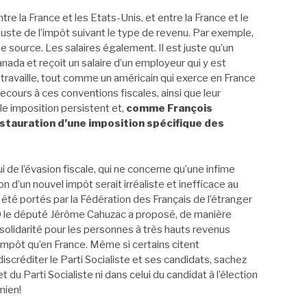
tre la France et les Etats-Unis, et entre la France et le
juste de l’impôt suivant le type de revenu. Par exemple,
e source. Les salaires également. Il est juste qu’un
anada et reçoit un salaire d’un employeur qui y est
il travaille, tout comme un américain qui exerce en France
ecours à ces conventions fiscales, ainsi que leur
le imposition persistent et,
comme François
nstauration d’une imposition spécifique des
ui de l’évasion fiscale, qui ne concerne qu’une infime
on d’un nouvel impôt serait irréaliste et inefficace au
 été portés par la Fédération des Français de l’étranger
010 le député Jérôme Cahuzac a proposé, de manière
 solidarité pour les personnes à très hauts revenus
’impôt qu’en France. Même si certains citent
créditer le Parti Socialiste et ses candidats, sachez
et du Parti Socialiste ni dans celui du candidat à l’élection
mien!