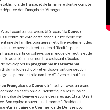
établis hors de France, et de la manière dont je compte
e députée des Français de l’étranger.
n-Yves Leconte, nous avons été reçus à la
Denver
 aussi centre de vote cette année. Cette école est
entaine de familles boursières), et offre également des
 discuter avec le directeur des difficultés pour
rance à partir du collège, par manque d’effectifs et de
celle adoptée par un nombre croissant d’écoles
isi de développer un
programme International
rtir du « middleschool » et envisageront une section
get le permet et si le nombre d’élèves est suffisant.
ance Française de Denver
, très active, avec un grand
comme les cafés philo ou scientifiques, les clubs de
e Française de Denver est une des rares aux États-Unis à
ance. Son équipe a ouvert une branche à Boulder et
nco-Américaine de Commerce de Denver
pour