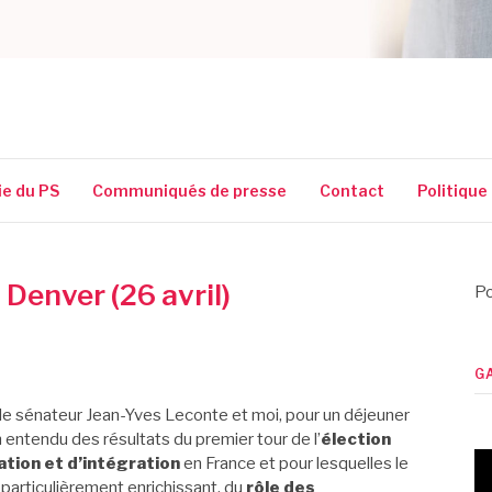
SSIGUIN
ie du PS
Communiqués de presse
Contact
Politique
 Denver (26 avril)
Po
G
, le sénateur Jean-Yves Leconte et moi, pour un déjeuner
 entendu des résultats du premier tour de l’
élection
ation et d’intégration
en France et pour lesquelles le
 particulièrement enrichissant, du
rôle des