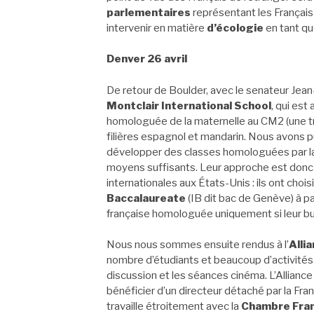
parlementaires
représentant les Français 
intervenir en matière
d’écologie
en tant qu
Denver 26 avril
De retour de Boulder, avec le senateur Jea
Montclair International School
, qui est
homologuée de la maternelle au CM2 (une tr
filières espagnol et mandarin. Nous avons pu
développer des classes homologuées par la F
moyens suffisants. Leur approche est donc 
internationales aux États-Unis : ils ont cho
Baccalaureate
(IB dit bac de Genève) à pa
française homologuée uniquement si leur bud
Nous nous sommes ensuite rendus à l’
Alli
nombre d’étudiants et beaucoup d’activités 
discussion et les séances cinéma. L’Allianc
bénéficier d’un directeur détaché par la Fr
travaille étroitement avec la
Chambre Fra