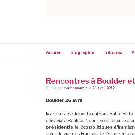
CORINNE NARA
Accueil
Biographie
Tribunes
V
Rencontres à Boulder et
Publié par
corinneadmin
le
26 avril 2012
Boulder 26 avril
Merci aux participants qui nous ont rejoints
convivial à Boulder. Nous avons discuté bien
présidentielle
, des
politiques d’immigr
point de vue des Français de l’étranger sera