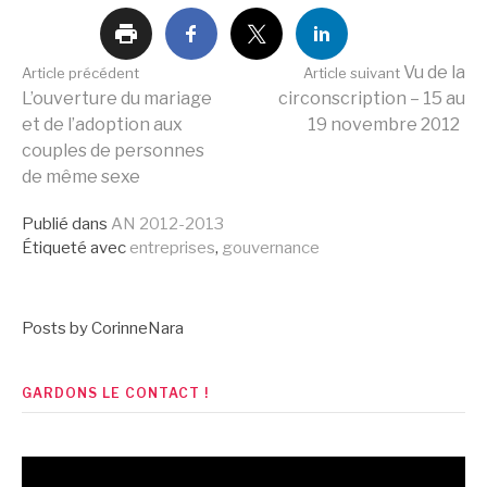
Lire
Vu de la
Article précédent
Article suivant
L’ouverture du mariage
circonscription – 15 au
et de l’adoption aux
19 novembre 2012
la
couples de personnes
de même sexe
suite
Publié dans
AN 2012-2013
Étiqueté avec
entreprises
,
gouvernance
Posts by CorinneNara
GARDONS LE CONTACT !