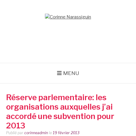
Aller
au
contenu
CORINNE
NARASSIGUIN
MENU
Réserve parlementaire: les
organisations auxquelles j’ai
accordé une subvention pour
2013
Publié par
corinneadmin
le
19 février 2013