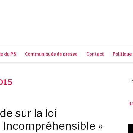
SSIGUIN
ie du PS
Communiqués de presse
Contact
Politique
2015
Po
G
e sur la loi
 Incompréhensible »