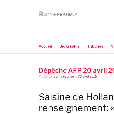
Aller
au
contenu
CORINNE NARA
Accueil
Biographie
Tribunes
V
Dépêche AFP 20 avril 
Publié par
corinneadmin
le
20 avril 2015
Saisine de Holland
renseignement: «