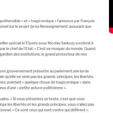
réhensible » et « tragicomique » l’annonce par François
onnel sur le projet de loi Renseignement, assurant que
seiller spécial à l’Elysée sous Nicolas Sarkozy a estimé à
e par le chef de l’Etat: « C’est se moquer du monde. Quand
 gardien des institutions, le grand protecteur de nos
 son gouvernement présente au parlement une loi de
in qu’elle ne viole pas les grands principes, les libertés,
lines, pointant « quelque chose de tragicomique » dans
yeux d’une « petite astuce politicienne ».
Guaino. « Si vous présentez un texte, c’est que vous
tège les libertés et les grands principes, vous n’allez pas
onnel. « Ce sont ceux qui sont contre qui défèrent ».