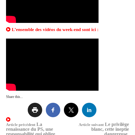
L’ensemble des vidéos du week-end sont ici :
Share this...
Lire
La
Le privilège
Article précédent
Article suivant
renaissance du PS, une
blanc, cette ineptie
responsabilité qui oblige
dangereuse