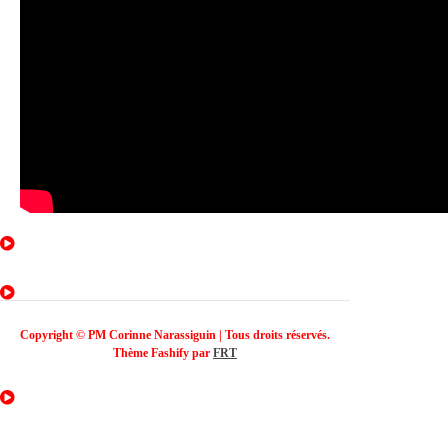
Copyright © PM Corinne Narassiguin | Tous droits réservés.
Thème Fashify par
FRT