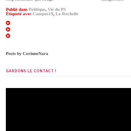
la
Publié dans
Politique
,
Vie du PS
Étiqueté avec
Campus19
,
La Rochelle
suite
Posts by CorinneNara
GARDONS LE CONTACT !