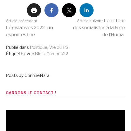
Lire
Le retour
Article précédent
Article suivant
Législatives 2022 : un
des socialistes à la Fête
espoir est né
de l’Huma
la
Publié dans
Politique
,
Vie du PS
Étiqueté avec
Blois
,
Campus22
suite
Posts by CorinneNara
GARDONS LE CONTACT !