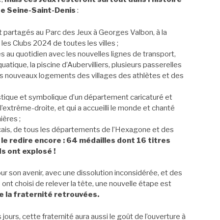
de Seine-Saint-Denis
:
 partagés au Parc des Jeux à Georges Valbon, à la
les Clubs 2024 de toutes les villes ;
es au quotidien avec les nouvelles lignes de transport,
uatique, la piscine d’Aubervilliers, plusieurs passerelles
 les nouveaux logements des villages des athlètes et des
stique et symbolique d’un département caricaturé et
 l’extrême-droite, et qui a accueilli le monde et chanté
ières ;
çais, de tous les départements de l’Hexagone et des
 le redire encore : 64 médailles dont 16 titres
s ont explosé !
ur son avenir, avec une dissolution inconsidérée, et des
s ont choisi de relever la tête, une nouvelle étape est
de la fraternité retrouvées.
urs, cette fraternité aura aussi le goût de l’ouverture à