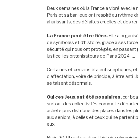
Deux semaines où la France a vibré avec le m
Paris et sa banlieue ont respiré au rythme de
ahurissants, des défaites cruelles et des r
La France peut être fière.
Elle a organis
de symboles et d’histoire, grâce à ses force
sécurité qui nous ont protégés, en passant p
justice, les organisateurs de Paris 2024,….
Certaines et certains étaient sceptiques, et
d’affectation, voire de principe, à être anti-
se taisent désormais.
Oui ces Jeux ont été populaires,
car bea
surtout des collectivités comme le départem
acheté puis distribué des places dans les plu
aux seniors, à celles et ceux qui ne partent 
eux.
Paris 2024 restera dans l’histoire olympiqu