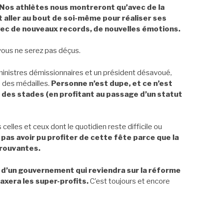
Nos athlètes nous montreront qu’avec de la
t aller au bout de soi-même pour réaliser ses
avec de nouveaux records, de nouvelles émotions.
, vous ne serez pas déçus.
ministres démissionnaires et un président désavoué,
e des médailles.
Personne n’est dupe, et ce n’est
our des stades (en profitant au passage d’un statut
as celles et ceux dont le quotidien reste difficile ou
 pas avoir pu profiter de cette fête parce que la
prouvantes.
 d’un gouvernement qui reviendra sur la réforme
taxera les super-profits.
C’est toujours et encore