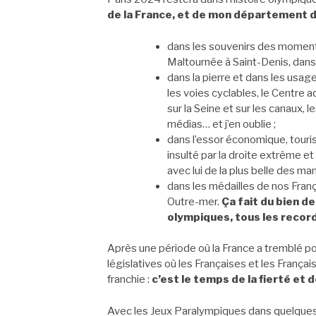
de la France, et de mon département 
dans les souvenirs des moment
Maltournée à Saint-Denis, dans 
dans la pierre et dans les usag
les voies cyclables, le Centre aq
sur la Seine et sur les canaux,
médias… et j’en oublie ;
dans l’essor économique, touri
insulté par la droite extrême et
avec lui de la plus belle des man
dans les médailles de nos Fran
Outre-mer.
Ça fait du bien de
olympiques, tous les record
Après une période où la France a tremblé po
législatives où les Françaises et les Françai
franchie :
c’est le temps de la fierté et 
Avec les Jeux Paralympiques dans quelques jo