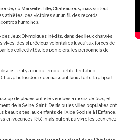
onde, où Marseille, Lille, Châteauroux, mais surtout
s athlètes, des victoires sur un fil, des records
encontres humaines.
é des Jeux Olympiques inédits, dans des lieux chargés
s vives, des si précieux volontaires jusqu’aux forces de
ar les collectivités, les pompiers, les personnels de
 disons-le, il y a même eu une petite tentation
JO. Les plus lucides reconnaissent leurs torts, la plupart
ucoup de places ont été vendues à moins de 50€, et
ent de la Seine-Saint-Denis ou les villes populaires ont
s beaux sites, aux enfants de l’Aide Sociale à l’Enfance,
pas en vacances l’été, mais qui ont pu vivre les Jeux chez
e,
mais ces Jeux resteront surtout dans l’histoire