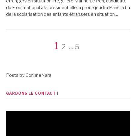
étrangers en situation irrégulière Marine Le Pen, candidate
du Front national à la présidentielle, a prôné jeudi à Paris la fin
de la scolarisation des enfants étrangers en situation…
Pagination
Page
Page
Page
1
2
…
5
des
Posts by CorinneNara
publications
GARDONS LE CONTACT !