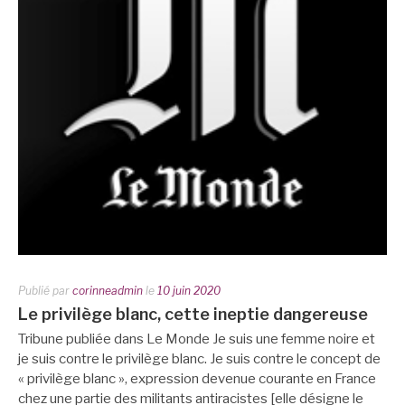
Publié par
corinneadmin
le
10 juin 2020
Le privilège blanc, cette ineptie dangereuse
Tribune publiée dans Le Monde Je suis une femme noire et
je suis contre le privilège blanc. Je suis contre le concept de
« privilège blanc », expression devenue courante en France
chez une partie des militants antiracistes [elle désigne le