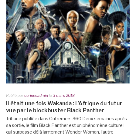
Publié par
corinneadmin
le
3 mars 2018
Il était une fois Wakanda : L’Afrique du futur
vue par le blockbuster Black Panther
Tribune publiée dans Outremers 360 Deux semaines après
sa sortie, le film Black Panther est un phénomène culturel
qui surpasse déjà largement Wonder Woman, l’autre