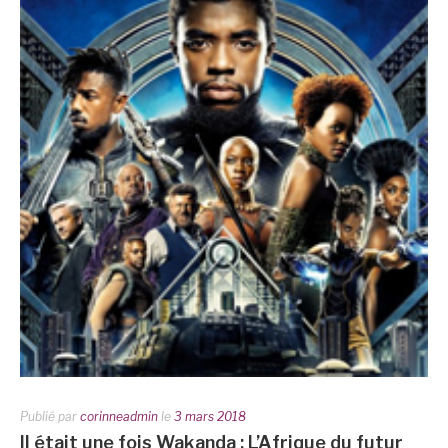
Publié par
corinneadmin
le
3 mars 2018
Il était une fois Wakanda : L’Afrique du futur