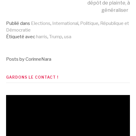
suite
dépôt de plainte, à
généraliser
Publié dans
Elections
,
International
,
Politique
,
République et
Démocratie
Étiqueté avec
harris
,
Trump
,
usa
Posts by CorinneNara
GARDONS LE CONTACT !