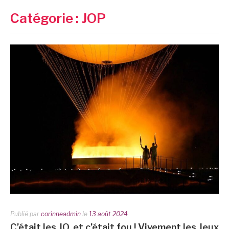
Catégorie :
JOP
Publié par
corinneadmin
le
13 août 2024
C’était les JO, et c’était fou ! Vivement les Jeux