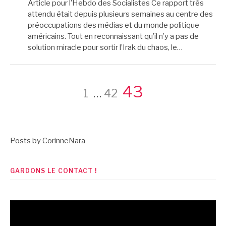
Article pour l’Hebdo des Socialistes Ce rapport très
attendu était depuis plusieurs semaines au centre des
préoccupations des médias et du monde politique
américains. Tout en reconnaissant qu’il n’y a pas de
solution miracle pour sortir l’Irak du chaos, le…
Pagination
Page
Page
Page
43
1
…
42
des
Posts by CorinneNara
publications
GARDONS LE CONTACT !