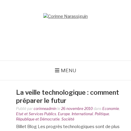
Aller
au
contenu
CORINNE
NARASSIGUIN
MENU
La veille technologique : comment
préparer le futur
Publié par
corinneadmin
le
26 novembre 2010
dans
Economie
,
Etat et Services Publics
,
Europe
,
International
,
Politique
,
République et Démocratie
,
Société
Billet Blog Les progrès technologiques sont de plus