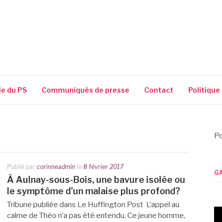
SSIGUIN
ie du PS
Communiqués de presse
Contact
Politique
Po
Publié par
corinneadmin
le
8 février 2017
G
À Aulnay-sous-Bois, une bavure isolée ou
le symptôme d’un malaise plus profond?
Tribune publiée dans Le Huffington Post L’appel au
calme de Théo n’a pas été entendu. Ce jeune homme,