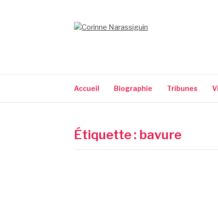
Aller
au
contenu
CORINNE NARA
Accueil
Biographie
Tribunes
V
Étiquette :
bavure