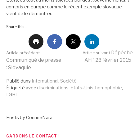
États, ou tout au moins tolérées par des gouvernements, y
compris en Europe comme le récent exemple slovaque
vient de le démontrer.
Share this...
Lire
Dépêche
Article précédent
Article suivant
Communiqué de presse
AFP 23 février 2015
: Slovaquie
la
Publié dans
International
,
Société
Étiqueté avec
discriminations
,
Etats-Unis
,
homophobie
,
suite
LGBT
Posts by CorinneNara
GARDONS LE CONTACT !