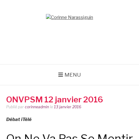
Aller
au
contenu
CORINNE
NARASSIGUIN
MENU
ONVPSM 12 janvier 2016
Publié par
corinneadmin
le
13 janvier 2016
Débat iTélé
On Ne Va Pas Se Mentir