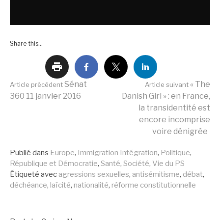
Share this...
Lire
Sénat
« The
Article précédent
Article suivant
360 11 janvier 2016
Danish Girl » : en France,
la transidentité est
la
encore incomprise
voire dénigrée
suite
Publié dans
Europe
,
Immigration Intégration
,
Politique
,
République et Démocratie
,
Santé
,
Société
,
Vie du PS
Étiqueté avec
agressions sexuelles
,
antisémitisme
,
débat
,
déchéance
,
laïcité
,
nationalité
,
réforme constitutionnelle