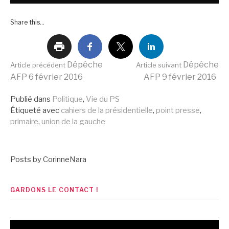
Share this...
Lire
Dépêche
Dépêche
Article précédent
Article suivant
AFP 6 février 2016
AFP 9 février 2016
la
Publié dans
Politique
,
Vie du PS
Étiqueté avec
cahiers de la présidentielle
,
point presse
,
primaire
,
union de la gauche
suite
Posts by CorinneNara
GARDONS LE CONTACT !