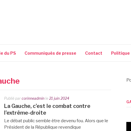
SSIGUIN
ie du PS
Communiqués de presse
Contact
Politique
gauche
Po
Publié par
corinneadmin
le
21 juin 2024
G
La Gauche, c’est le combat contre
l’extrême-droite
Le débat public semble être devenu fou. Alors que le
Président de la République revendique