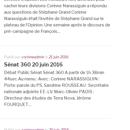
cacher leurs divisions Corinne Narassiguin a répondu
aux questions de Stéphane Grand Corinne
Narassiguin était l’invitée de Stéphane Grand sur le
plateau de l’Opinion. Une semaine après le discours de
pré-campagne de François…
Publié par
corinneadmin
le
21 juin 2016
Sénat 360 20 juin 2016
Débat Public Sénat Sénat 360 A partir de 1h 38min
44sec Au menu : Avec : Corinne NARASSIGUIN :
Porte-parole du PS, Sandrine ROUSSEAU : Secrétaire
nationale adjointe EE-LV, Marc-Olivier PADIS :
Directeur des études de Terra Nova, Jérôme
FOURQUET…
Publié par
corinneadmin
le
20 juin 2016