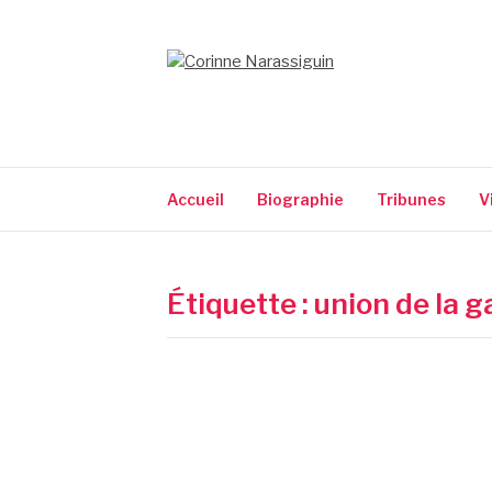
Aller
au
contenu
CORINNE NARA
Accueil
Biographie
Tribunes
V
Étiquette :
union de la 