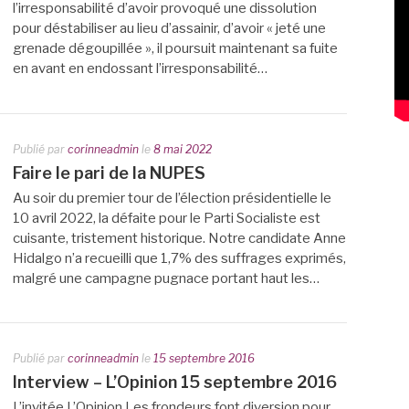
l’irresponsabilité d’avoir provoqué une dissolution
pour déstabiliser au lieu d’assainir, d’avoir « jeté une
grenade dégoupillée », il poursuit maintenant sa fuite
en avant en endossant l’irresponsabilité…
Publié par
corinneadmin
le
8 mai 2022
Faire le pari de la NUPES
Au soir du premier tour de l’élection présidentielle le
10 avril 2022, la défaite pour le Parti Socialiste est
cuisante, tristement historique. Notre candidate Anne
Hidalgo n’a recueilli que 1,7% des suffrages exprimés,
malgré une campagne pugnace portant haut les…
Publié par
corinneadmin
le
15 septembre 2016
Interview – L’Opinion 15 septembre 2016
L’invitée L’Opinion Les frondeurs font diversion pour