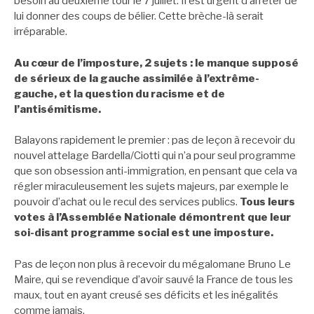
besoin au deuxième tour le 7 juillet. Il est urgent d’arrêter de
lui donner des coups de bélier. Cette brèche-là serait
irréparable.
Au cœur de l’imposture, 2 sujets : le manque supposé
de sérieux de la gauche assimilée à l’extrême-
gauche, et la question du racisme et de
l’antisémitisme.
Balayons rapidement le premier : pas de leçon à recevoir du
nouvel attelage Bardella/Ciotti qui n’a pour seul programme
que son obsession anti-immigration, en pensant que cela va
régler miraculeusement les sujets majeurs, par exemple le
pouvoir d’achat ou le recul des services publics.
Tous leurs
votes à l’Assemblée Nationale démontrent que leur
soi-disant programme social est une imposture.
Pas de leçon non plus à recevoir du mégalomane Bruno Le
Maire, qui se revendique d’avoir sauvé la France de tous les
maux, tout en ayant creusé ses déficits et les inégalités
comme jamais.