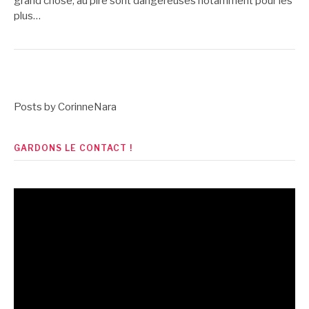
grand chose, au pire sont dangereuses notamment pour les
plus…
Posts by CorinneNara
GARDONS LE CONTACT !