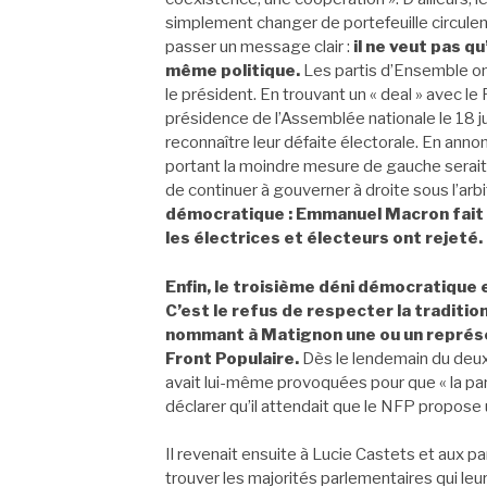
simplement changer de portefeuille circulen
passer un message clair :
il ne veut pas qu
même politique.
Les partis d’Ensemble ont 
le président. En trouvant un « deal » avec l
présidence de l’Assemblée nationale le 18 juil
reconnaître leur défaite électorale. En an
portant la moindre mesure de gauche serait
de continuer à gouverner à droite sous l’ar
démocratique : Emmanuel Macron fait l
les électrices et électeurs ont rejeté.
Enfin, le troisième déni démocratique 
C’est le refus de respecter la tradition
nommant à Matignon une ou un représen
Front Populaire.
Dès le lendemain du deuxi
avait lui-même provoquées pour que « la paro
déclarer qu’il attendait que le NFP propos
Il revenait ensuite à Lucie Castets et aux pa
trouver les majorités parlementaires qui le