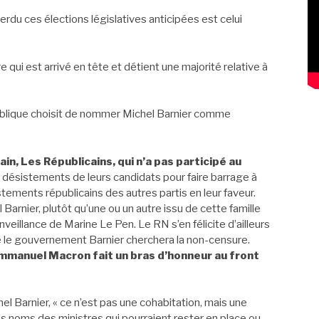
erdu ces élections législatives anticipées est celui
 qui est arrivé en tête et détient une majorité relative à
publique choisit de nommer Michel Barnier comme
icain, Les Républicains, qui n’a pas participé au
es désistements de leurs candidats pour faire barrage à
stements républicains des autres partis en leur faveur.
Barnier, plutôt qu’une ou un autre issu de cette famille
ienveillance de Marine Le Pen. Le RN s’en félicite d’ailleurs
 le gouvernement Barnier cherchera la non-censure.
Emmanuel Macron fait un bras d’honneur au front
l Barnier, « ce n’est pas une cohabitation, mais une
les noms des ministres qui pourraient rester en place ou