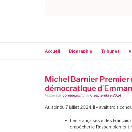
CORINNE NARA
Accueil
Biographie
Tribunes
V
Michel Barnier Premier m
démocratique d’Emman
Publié par
corinneadmin
le
6 septembre 2024
Au soir du 7 juillet 2024, il y avait trois conc
Les Françaises et les Français o
empêcher le Rassemblement Nati