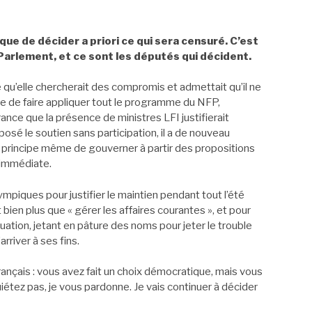
que de décider a priori ce qui sera censuré. C’est
Parlement, et ce sont les députés qui décident.
 qu’elle chercherait des compromis et admettait qu’il ne
ve de faire appliquer tout le programme du NFP,
nce que la présence de ministres LFI justifierait
sé le soutien sans participation, il a de nouveau
le principe même de gouverner à partir des propositions
 immédiate.
mpiques pour justifier le maintien pendant tout l’été
bien plus que « gérer les affaires courantes », et pour
tuation, jetant en pâture des noms pour jeter le trouble
arriver à ses fins.
Français : vous avez fait un choix démocratique, mais vous
étez pas, je vous pardonne. Je vais continuer à décider