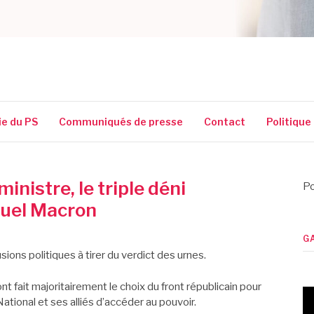
SSIGUIN
ie du PS
Communiqués de presse
Contact
Politique
inistre, le triple déni
Po
uel Macron
G
lusions politiques à tirer du verdict des urnes.
nt fait majoritairement le choix du front républicain pour
onal et ses alliés d’accéder au pouvoir.