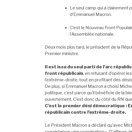
Le seul camp qui a clairement p
d’Emmanuel Macron.
C’est le Nouveau Front Populaire
l’Assemblée nationale.
Deux mois plus tard, le président de la Ré
Premier ministre.
Il est issu du seul parti de l’arc républ
front républicain
, en refusant d’opérer l
l’extrême-droite, tout en profitant des dési
De plus, si Emmanuel Macron a choisi Michel 
politique, c’est parce qu’il bénéficie de la b
ouvertement. C’est donc du côté du RN que
C’est le premier déni démocratique : 
républicain contre l’extrême-droite.
Le Président Macron a déclaré qu’avec Miche
coexistence, une coopération ». D’ailleurs, 