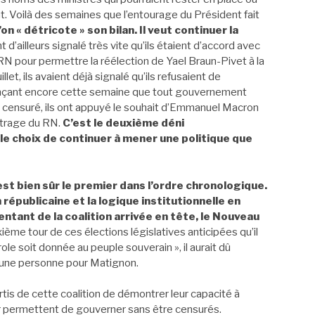
t. Voilà des semaines que l’entourage du Président fait
’on « détricote » son bilan. Il veut continuer la
d’ailleurs signalé très vite qu’ils étaient d’accord avec
e RN pour permettre la réélection de Yael Braun-Pivet à la
let, ils avaient déjà signalé qu’ils refusaient de
nonçant encore cette semaine que tout gouvernement
 censuré, ils ont appuyé le souhait d’Emmanuel Macron
bitrage du RN.
C’est le deuxième déni
e choix de continuer à mener une politique que
est bien sûr le premier dans l’ordre chronologique.
 républicaine et la logique institutionnelle en
tant de la coalition arrivée en tête, le Nouveau
ème tour de ces élections législatives anticipées qu’il
le soit donnée au peuple souverain », il aurait dû
e une personne pour Matignon.
rtis de cette coalition de démontrer leur capacité à
ur permettent de gouverner sans être censurés.