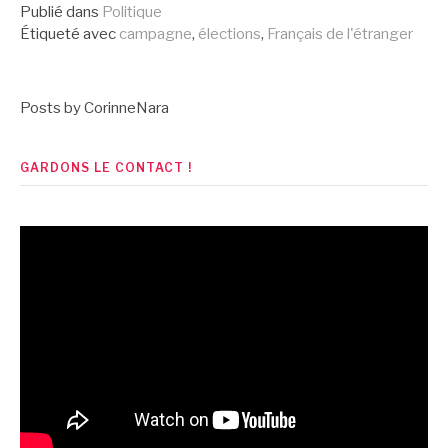
suite
Publié dans
Politique
Étiqueté avec
campagne
,
élections
,
Français de l'étranger
Posts by CorinneNara
GARDONS LE CONTACT !