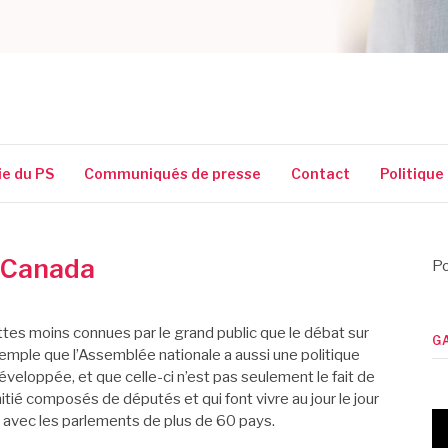
SSIGUIN
ie du PS
Communiqués de presse
Contact
Politique
e-Canada
Po
tes moins connues par le grand public que le débat sur
G
xemple que l’Assemblée nationale a aussi une politique
veloppée, et que celle-ci n’est pas seulement le fait de
tié composés de députés et qui font vivre au jour le jour
e avec les parlements de plus de 60 pays.