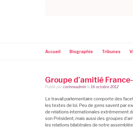
CORINNE NARA
Accueil
Biographie
Tribunes
V
Groupe d’amitié Franc
Publié par
corinneadmin
le
16 octobre 2012
Le travail parlementaire comporte des facet
les textes de loi. Peu de gens savent par e
de relations internationales extrêmement dé
son Président, mais aussi des groupes d’ami
les relations bilatérales de notre assemblé