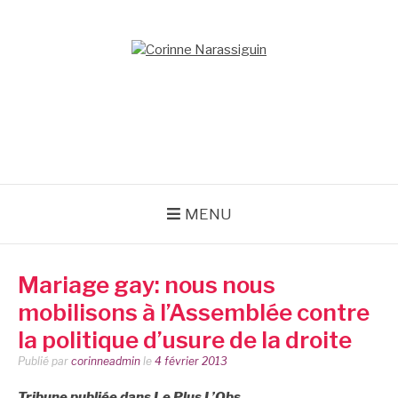
Aller
au
contenu
CORINNE
NARASSIGUIN
MENU
Mariage gay: nous nous
mobilisons à l’Assemblée contre
la politique d’usure de la droite
Publié par
corinneadmin
le
4 février 2013
Tribune publiée dans
Le Plus L’Obs