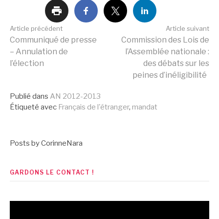
Lire
Article précédent
Article suivant
Communiqué de presse
Commission des Lois de
– Annulation de
l’Assemblée nationale :
la
l’élection
des débats sur les
peines d’inéligibilité
suite
Publié dans
AN 2012-2013
Étiqueté avec
Français de l'étranger
,
mandat
Posts by CorinneNara
GARDONS LE CONTACT !