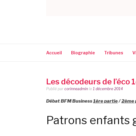
CORINNE NARA
Accueil
Biographie
Tribunes
V
Les décodeurs de l’éco
Publié par
corinneadmin
le
1 décembre 2014
Débat BFM Business
1ère partie
/
2ème 
Patrons enfants 