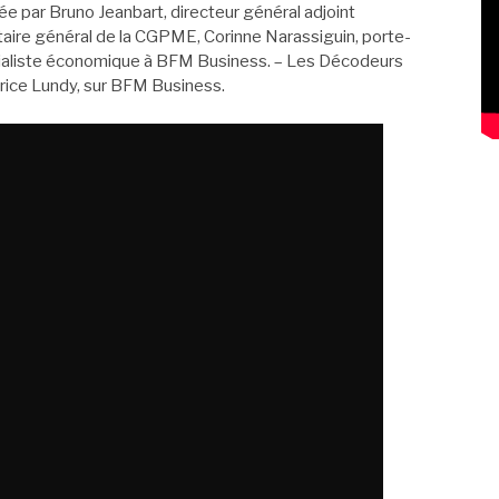
e par Bruno Jeanbart, directeur général adjoint
aire général de la CGPME, Corinne Narassiguin, porte-
rialiste économique à BFM Business. – Les Décodeurs
brice Lundy, sur BFM Business.