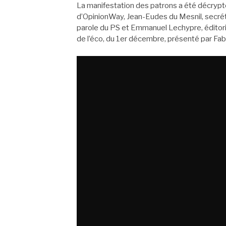
La manifestation des patrons a été décrypté
d’OpinionWay, Jean-Eudes du Mesnil, secrét
parole du PS et Emmanuel Lechypre, édito
de l’éco, du 1er décembre, présenté par Fa