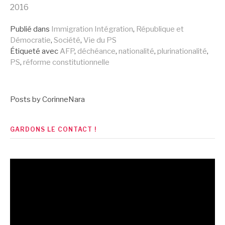
2016
la
Publié dans
Immigration Intégration
,
République et
Démocratie
,
Société
,
Vie du PS
suite
Étiqueté avec
AFP
,
déchéance
,
nationalité
,
plurinationalité
,
PS
,
réforme constitutionnelle
Posts by CorinneNara
GARDONS LE CONTACT !