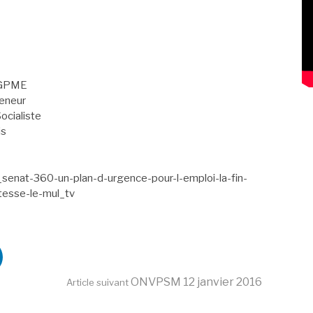
 CGPME
reneur
ocialiste
is
_senat-360-un-plan-d-urgence-pour-l-emploi-la-fin-
tesse-le-mul_tv
ONVPSM 12 janvier 2016
Article suivant