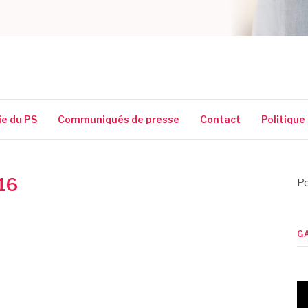
SSIGUIN
ie du PS
Communiqués de presse
Contact
Politique
016
Po
G