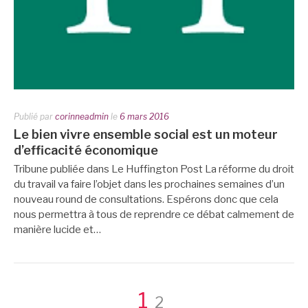
Publié par
corinneadmin
le
6 mars 2016
Le bien vivre ensemble social est un moteur
d’efficacité économique
Tribune publiée dans Le Huffington Post La réforme du droit
du travail va faire l’objet dans les prochaines semaines d’un
nouveau round de consultations. Espérons donc que cela
nous permettra à tous de reprendre ce débat calmement de
manière lucide et…
Pagination
Page
Page
1
2